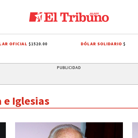
LAR OFICIAL
DÓLAR SOLIDARIO
$1520.00
$
ESSI
TENDENCIA
GOBIERNO NACIONAL
JORGE MESSI
TUCUM
PUBLICIDAD
 e Iglesias