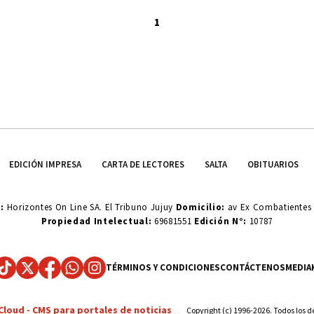
1
EDICIÓN IMPRESA
CARTA DE LECTORES
SALTA
OBITUARIOS
o:
Horizontes On Line SA. El Tribuno Jujuy
Domicilio:
av Ex Combatientes d
Propiedad Intelectual:
69681551
Edición N°:
10787
TÉRMINOS Y CONDICIONES
CONTÁCTENOS
MEDIA
Cloud -
CMS para portales de noticias
Copyright (c) 1996-2026. Todos los 