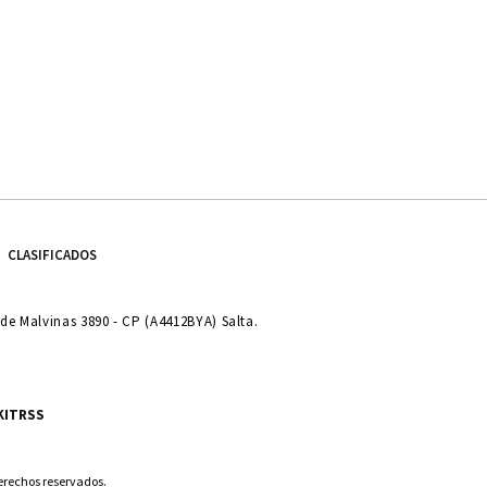
CLASIFICADOS
e Malvinas 3890 - CP (A4412BYA) Salta.
KIT
RSS
derechos reservados.