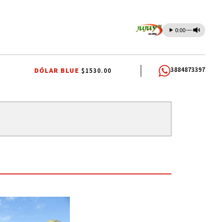
0:00
3884873397
DÓLAR BLUE
$1530.00
OTABLE