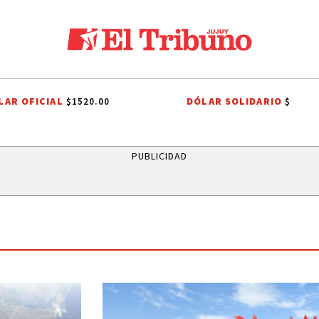
LAR OFICIAL
DÓLAR SOLIDARIO
$1520.00
$
METEOROLÓGICO
JAPÓN
RIVER PLATE
AGUA POTABLE
AGUA P
PUBLICIDAD