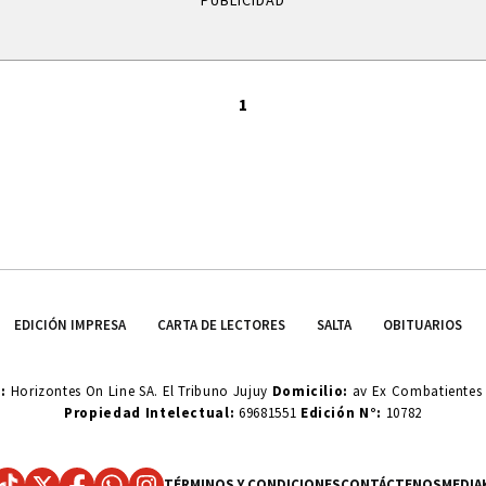
PUBLICIDAD
1
EDICIÓN IMPRESA
CARTA DE LECTORES
SALTA
OBITUARIOS
o:
Horizontes On Line SA. El Tribuno Jujuy
Domicilio:
av Ex Combatientes d
Propiedad Intelectual:
69681551
Edición N°:
10782
TÉRMINOS Y CONDICIONES
CONTÁCTENOS
MEDIA