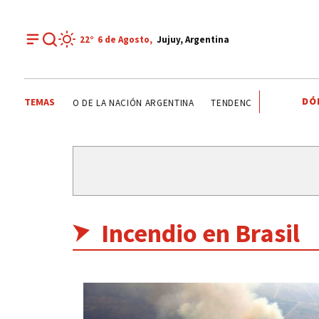
22°
6 de
Agosto
,
Jujuy, Argentina
DÓ
TEMAS
NALES
SENADO DE LA NACIÓN ARGENTINA
TENDENCIAS
ALERTA 
Incendio en Brasil