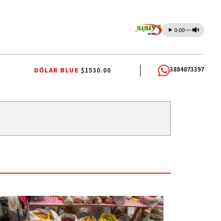
0:00
3884873397
DÓLAR BLUE
$1530.00
O