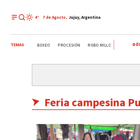
4°
7 de
Agosto
,
Jujuy, Argentina
DÓ
TEMAS
O COMEDERO
BOXEO
PROCESIÓN
ROBO MILLONARIO
CRIME
Feria campesina P