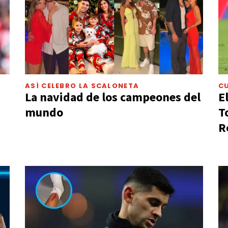
ASÍ CELEBRO LA SCALONETA
C
La navidad de los campeones del
E
mundo
T
R