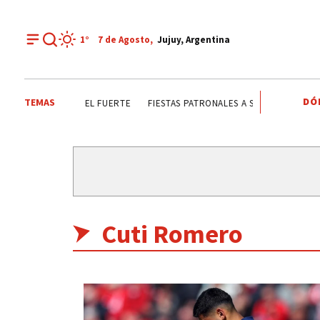
1°
7 de
Agosto
,
Jujuy, Argentina
DÓ
TEMAS
SANTA CLARA
EL FUERTE
FIESTAS PATRONALES A SAN CAYETANO
Cuti Romero