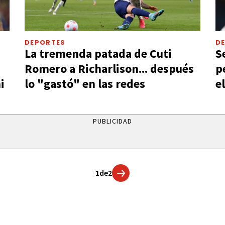
DEPORTES
D
La tremenda patada de Cuti
S
Romero a Richarlison... después
p
i
lo "gastó" en las redes
e
PUBLICIDAD
1
de
2