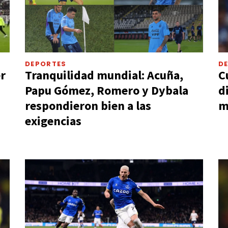
DEPORTES
D
r
Tranquilidad mundial: Acuña,
C
Papu Gómez, Romero y Dybala
d
respondieron bien a las
m
exigencias