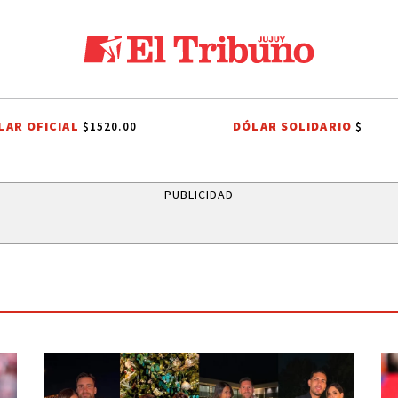
LAR OFICIAL
DÓLAR SOLIDARIO
$1520.00
$
FIESTAS PATRONALES A SAN CAYETANO
FIESTAS PATRONALES A SAN CA
PUBLICIDAD