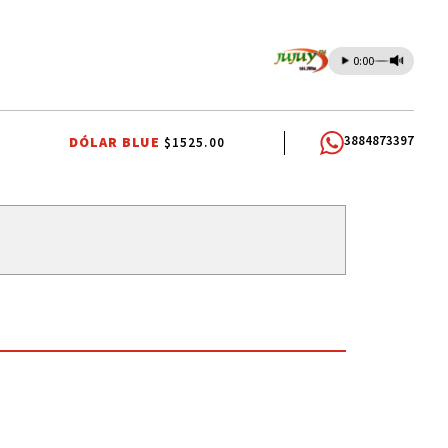
0:00
3884873397
DÓLAR BLUE
$1525.00
TUMBAYA
CENTRO INTEGRADOR COMUNITARIO DE HUACALERA