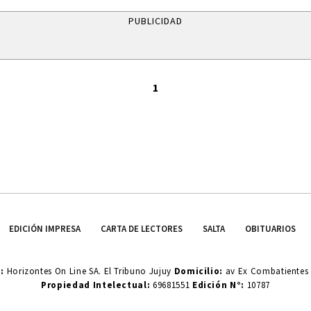
PUBLICIDAD
1
EDICIÓN IMPRESA
CARTA DE LECTORES
SALTA
OBITUARIOS
o:
Horizontes On Line SA. El Tribuno Jujuy
Domicilio:
av Ex Combatientes d
Propiedad Intelectual:
69681551
Edición N°:
10787