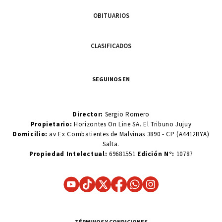
OBITUARIOS
CLASIFICADOS
SEGUINOS EN
Director:
Sergio Romero
Propietario:
Horizontes On Line SA. El Tribuno Jujuy
Domicilio:
av Ex Combatientes de Malvinas 3890 - CP (A4412BYA)
Salta.
Propiedad Intelectual:
69681551
Edición N°:
10787
TÉRMINOS Y CONDICIONES