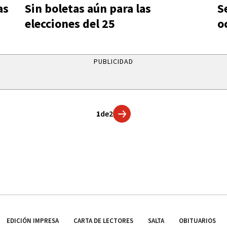
as
Sin boletas aún para las
S
elecciones del 25
o
PUBLICIDAD
1
de
2
EDICIÓN IMPRESA
CARTA DE LECTORES
SALTA
OBITUARIOS