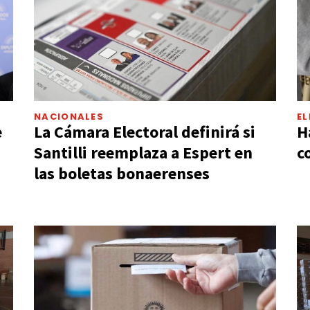
NACIONALES
EL
e
La Cámara Electoral definirá si
H
Santilli reemplaza a Espert en
c
las boletas bonaerenses