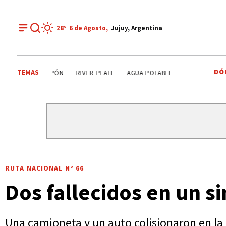
28°
6 de
Agosto
,
Jujuy, Argentina
DÓ
TEMAS
TENDENCIAS
ALERTA METEOROLÓGICO
JAPÓN
RIVE
RUTA NACIONAL N° 66
Dos fallecidos en un si
Una camioneta y un auto colisionaron en la 