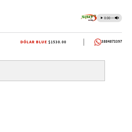
0:00
3884873397
DÓLAR BLUE
$1530.00
CARLOS SADIR
ALTO COMEDERO
PREMIOS SAN SALVADOR