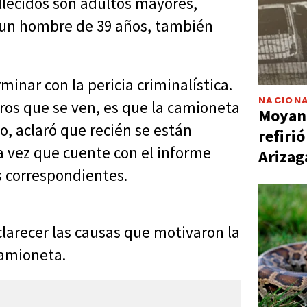
llecidos son adultos mayores,
 un hombre de 39 años, también
inar con la pericia criminalística.
NACIONA
tros que se ven, es que la camioneta
Moyano
mo, aclaró que recién se están
refiri
a vez que cuente con el informe
Arizag
s correspondientes.
clarecer las causas que motivaron la
 camioneta.