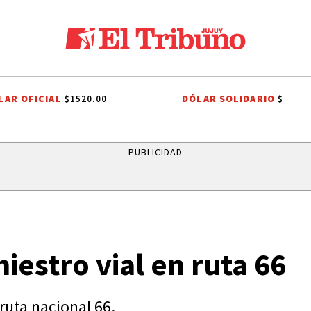
LAR OFICIAL
DÓLAR SOLIDARIO
$1520.00
$
R PLATE
AGUA POTABLE
AGUA POTABLE
SANTISIMO SALVADOR
PUBLICIDAD
niestro vial en ruta 66
ruta nacional 66.