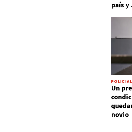
país y
POLICIA
Un pre
condic
quedar
novio