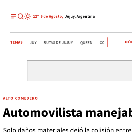
12°
9 de
Agosto
,
Jujuy, Argentina
DÓ
TEMAS
LA QUIACA
HUMAHUACA
EL TIEMPO EN JUJUY
RUTA
ALTO COMEDERO
Automovilista manejab
Solo daños materiales dejó la colisión entre 