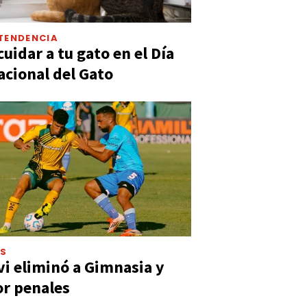
TENDENCIA
uidar a tu gato en el Día
acional del Gato
ES
vi eliminó a Gimnasia y
or penales