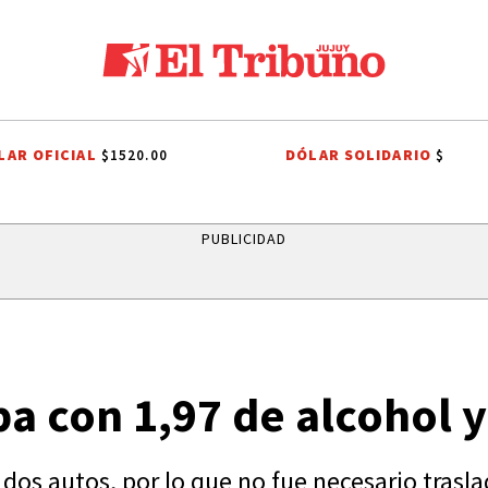
LAR OFICIAL
DÓLAR SOLIDARIO
$1520.00
$
S DE JUJUY
QUEEN
CORTE DE AGUA
JAPÓN
LEANDRO PARED
PUBLICIDAD
a con 1,97 de alcohol 
dos autos, por lo que no fue necesario traslad