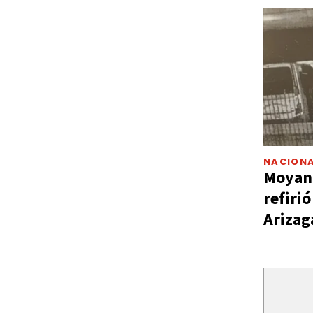
NACIONA
Moyano
refiri
Arizag