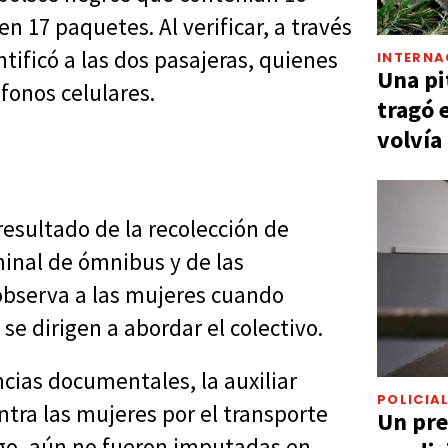
n 17 paquetes. Al verificar, a través
ntificó a las dos pasajeras, quienes
INTERNA
Una pi
fonos celulares.
tragó 
volvía
resultado de la recolección de
inal de ómnibus y de las
e observa a las mujeres cuando
se dirigen a abordar el colectivo.
ncias documentales, la auxiliar
POLICIA
ntra las mujeres por el transporte
Un pre
rgo, aún no fueron imputadas en