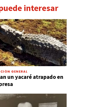
 puede interesar
CIÓN GENERAL
an un yacaré atrapado en
presa