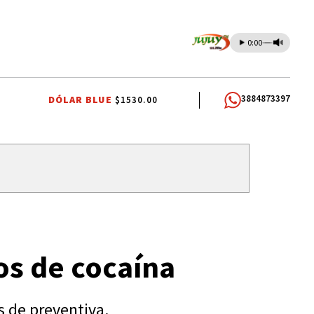
0:00
3884873397
DÓLAR BLUE
$1530.00
os de cocaína
s de preventiva.