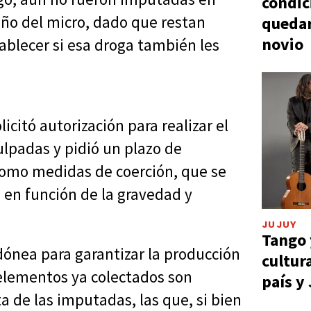
condic
año del micro, dado que restan
quedar
novio
ablecer si esa droga también les
citó autorización para realizar el
culpadas y pidió un plazo de
 como medidas de coerción, que se
s en función de la gravedad y
JUJUY
Tango 
ónea para garantizar la producción
cultur
elementos ya colectados son
país y
ta de las imputadas, las que, si bien