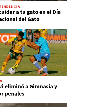
TENDENCIA
uidar a tu gato en el Día
acional del Gato
ES
vi eliminó a Gimnasia y
or penales