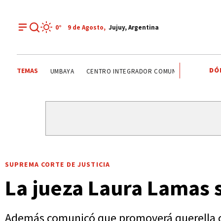
0°
9 de
Agosto
,
Jujuy, Argentina
DÓ
TEMAS
FERIA DEL LIBRO
EL TALAR
VINALITO
TUMBAYA
SUPREMA CORTE DE JUSTICIA
La jueza Laura Lamas so
Además comunicó que promoverá querella cr