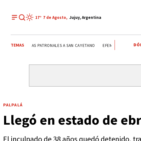
17°
7 de
Agosto
,
Jujuy, Argentina
DÓ
TEMAS
FIESTAS PATRONALES A SAN CAYETANO
FIESTAS PATRON
PALPALÁ
Llegó en estado de ebr
El inculpado de 38 años quedó detenido, tra