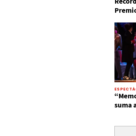
Récord
Premio
ESPECT
“Memor
suma a