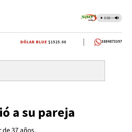
0:00
3884873397
DÓLAR BLUE
$1525.00
MIOS DOCENTES
RUBÉN EDUARDO RIVAROLA
JORGE GARCÍA CUERV
ió a su pareja
r de 37 años.