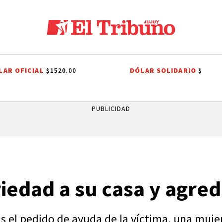
LAR OFICIAL
DÓLAR SOLIDARIO
$1520.00
$
ALES A SAN CAYETANO
EFEMÉRIDES
CONFLICTO PORTUARIO
GRE
PUBLICIDAD
iedad a su casa y agred
s el pedido de ayuda de la víctima, una muje