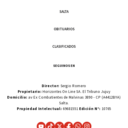
SALTA
OBITUARIOS
CLASIFICADOS
SEGUINOS EN
Director:
Sergio Romero
Propietario:
Horizontes On Line SA. El Tribuno Jujuy
Domicilio:
av Ex Combatientes de Malvinas 3890 - CP (A4412BYA)
Salta.
Propiedad Intelectual:
69681551
Edición N°:
10765