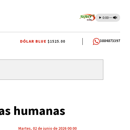
0:00
3884873397
DÓLAR BLUE
$1525.00
Y
RUTAS DE JUJUY
QUEEN
CORTE DE AGUA
JAPÓN
rias humanas
Martes, 02 de junio de 2026 00:00