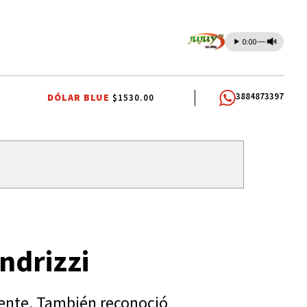
0:00
3884873397
DÓLAR BLUE
$1530.00
A POTABLE
SANTISIMO SALVADOR
CARLOS SADIR
ndrizzi
ndente. También reconoció