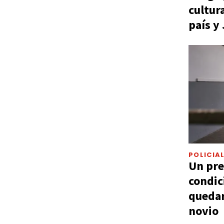
cultur
país y
POLICIA
Un pre
condic
quedar
novio