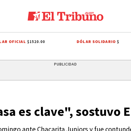
LAR OFICIAL
DÓLAR SOLIDARIO
$1520.00
$
TA METEOROLÓGICO
JAPÓN
RIVER PLATE
AGUA POTABLE
AGU
PUBLICIDAD
sa es clave", sostuvo E
l domingo ante Chacarita Juniors y fue contu