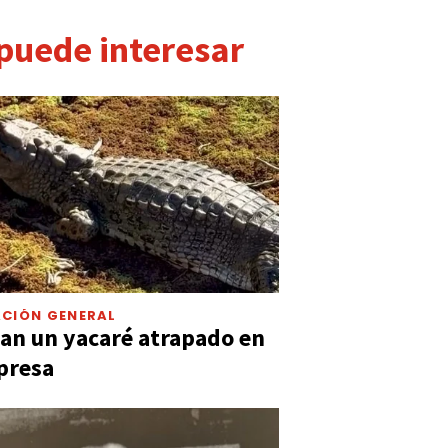
 puede interesar
CIÓN GENERAL
an un yacaré atrapado en
presa