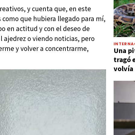
eativos, y cuenta que, en este
es como que hubiera llegado para mí,
o en actitud y con el deseo de
l ajedrez o viendo noticias, pero
INTERNA
erme y volver a concentrarme,
Una pi
tragó 
volvía