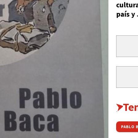
cultur
país y
Te
PABLO 