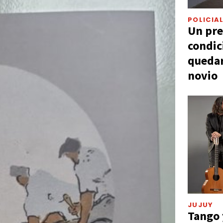
POLICIA
Un pre
condic
quedar
novio
JUJUY
Tango 