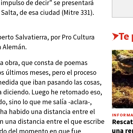
 impulso de decir" se presentará
 Salta, de esa ciudad (Mitre 331).
Te
erto Salvatierra, por Pro Cultura
én Alemán.
va obra, que consta de poemas
los últimos meses, pero el proceso
medida que iban pasando las cosas,
iba diciendo. Luego he retomado eso,
, sino lo que me salía -aclara-,
ha habido una distancia entre el
INFORMA
Rescat
n una distancia entre el que escribe
una re
zado del momento en que fue