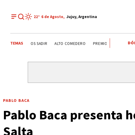
22°
6 de
Agosto
,
Jujuy, Argentina
DÓ
TEMAS
AGUA POTABLE
SANTISIMO SALVADOR
CARLOS SADIR
PABLO BACA
Pablo Baca presenta h
Salta