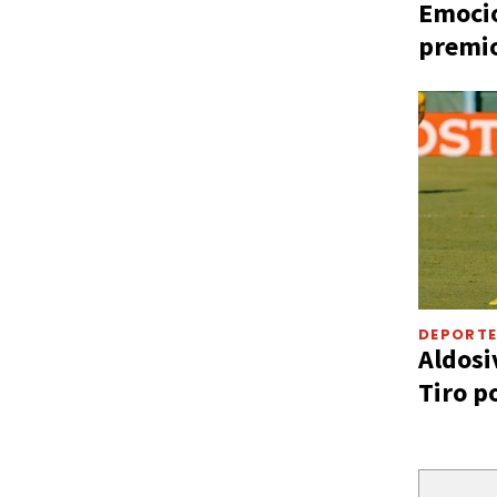
Emocio
premio
DEPORT
Aldosi
Tiro p