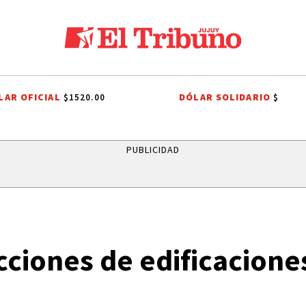
LAR OFICIAL
DÓLAR SOLIDARIO
$1520.00
$
OBIERNO NACIONAL
JORGE MESSI
TUCUMAN
JORGE MESSI
HI
PUBLICIDAD
cciones de edificacion