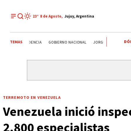
23°
8 de
Agosto
,
Jujuy, Argentina
DÓ
TEMAS
SELECCIÓN ARGENTINA
JORGE MESSI
TENDENCIA
G
TERREMOTO EN VENEZUELA
Venezuela inició inspe
2.800 especialistas