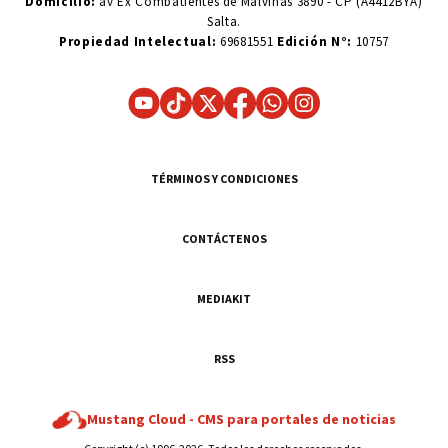
Domicilio:
av Ex Combatientes de Malvinas 3890 - CP (A4412BYA)
Salta.
Propiedad Intelectual:
69681551
Edición N°:
10757
TÉRMINOS Y CONDICIONES
CONTÁCTENOS
MEDIAKIT
RSS
Mustang Cloud -
CMS para portales de noticias