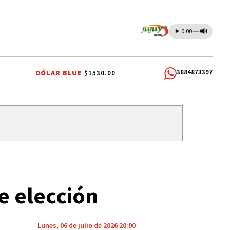
0:00
3884873397
DÓLAR BLUE
$1530.00
IERRAS
CANDELA ARIZAGA
TALLERES DE OFICIOS
FIESTAS PATRO
e elección
Lunes, 06 de julio de 2026 20:00