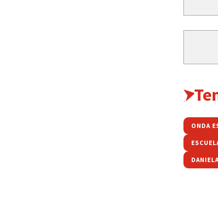
Te
ONDA E
ESCUEL
DANIEL