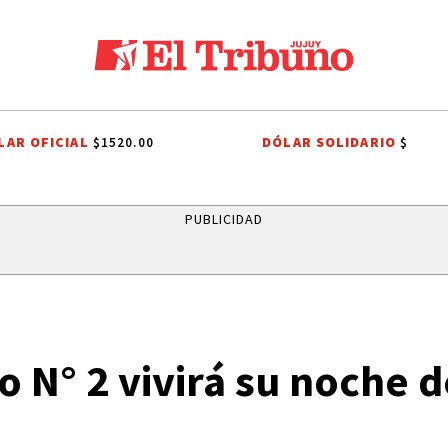
LAR OFICIAL
DÓLAR SOLIDARIO
$1520.00
$
PREMIOS SAN SALVADOR
LEY DE PROPIEDAD PRIVADA
LEY DE T
PUBLICIDAD
 N° 2 vivirá su noche d