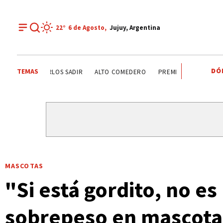
22°
6 de
Agosto
,
Jujuy, Argentina
DÓ
TEMAS
AGUA POTABLE
SANTISIMO SALVADOR
CARLOS SADIR
MASCOTAS
"Si está gordito, no es
sobrepeso en mascota