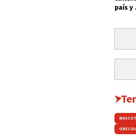
país y
Te
MASCO
OBECID