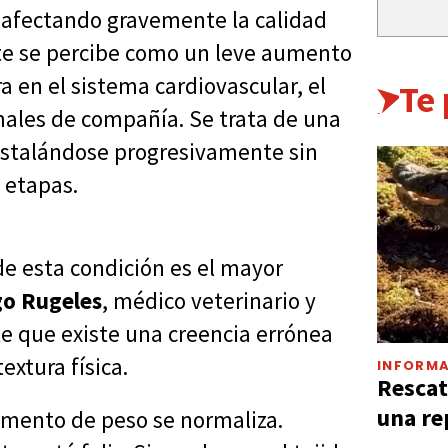
, afectando gravemente la calidad
nte se percibe como un leve aumento
 en el sistema cardiovascular, el
Te
males de compañía. Se trata de una
instalándose progresivamente sin
 etapas.
de esta condición es el mayor
go Rugeles
, médico veterinario y
te que existe una creencia errónea
extura física.
INFORMA
Rescat
una re
aumento de peso se normaliza.