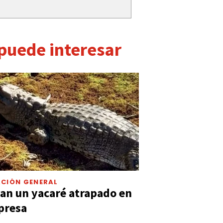
 puede interesar
CIÓN GENERAL
an un yacaré atrapado en
presa