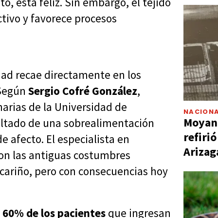
o, está feliz. Sin embargo, el tejido
tivo y favorece procesos
dad recae directamente en los
 Según
Sergio Cofré González
,
narias de la Universidad de
NACIONA
Moyano
ultado de una sobrealimentación
refiri
 afecto. El especialista en
Arizag
on las antiguas costumbres
cariño, pero con consecuencias hoy
l
60% de los pacientes
que ingresan