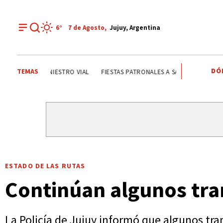
6°
7 de
Agosto
,
Jujuy, Argentina
DÓ
TEMAS
SINIESTRO VIAL
FIESTAS PATRONALES A SAN CAYETANO
IN
ESTADO DE LAS RUTAS
Continúan algunos tra
La Policía de Jujuy informó que algunos tra