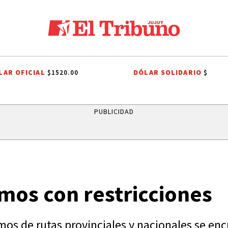
LAR OFICIAL
DÓLAR SOLIDARIO
$1520.00
$
DEPENDENCIA DE BOLIVIA
ITS
SISTEMA PÚBLICO
CAME JOVEN
PUBLICIDAD
mos con restricciones
mos de rutas provinciales y nacionales se enc