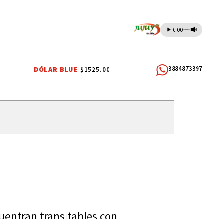
0:00
3884873397
DÓLAR BLUE
$1525.00
CAPITAL HUMANO
CASA BLANCA
MINISTERIO PÚBLICO DE LA ACUSA
uentran transitables con