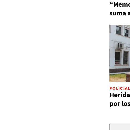
“Memor
suma a
POLICIA
Herida
por lo