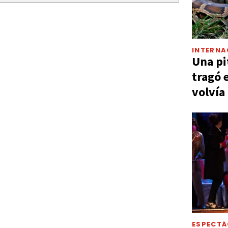
INTERNA
Una pi
tragó 
volvía
ESPECT