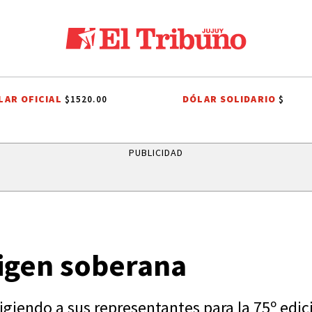
LAR OFICIAL
DÓLAR SOLIDARIO
$1520.00
$
CHO TRIBUTARIO
EL TRIBUNO POR LOS BARRIOS
ONDA ESTUDIANTIL
PUBLICIDAD
ligen soberana
igiendo a sus representantes para la 75º edic