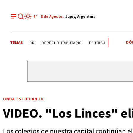
4°
8 de
Agosto
,
Jujuy, Argentina
DÓ
TEMAS
DÍA DEL INGENIERO AGRÓNOMO ANALIZAN SECTOR
DERE
ONDA ESTUDIANTIL
VIDEO. "Los Linces" e
Los colegios de nuestra capital continúan el