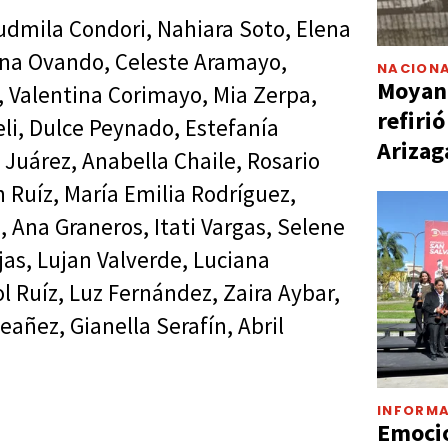
Ludmila Condori, Nahiara Soto, Elena
una Ovando, Celeste Aramayo,
NACIONA
Moyano
, Valentina Corimayo, Mia Zerpa,
refiri
li, Dulce Peynado, Estefanía
Arizag
Juárez, Anabella Chaile, Rosario
 Ruíz, María Emilia Rodríguez,
, Ana Graneros, Itati Vargas, Selene
jas, Lujan Valverde, Luciana
l Ruíz, Luz Fernández, Zaira Aybar,
añez, Gianella Serafín, Abril
INFORMA
Emocio