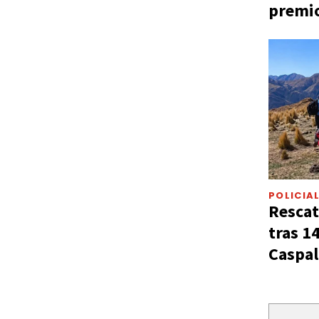
premio
POLICIA
Rescat
tras 1
Caspal