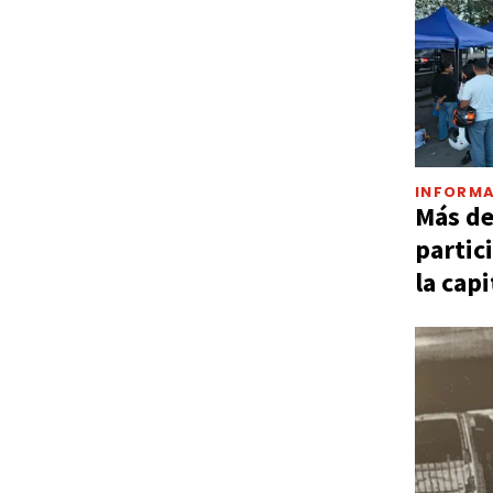
INFORMA
Más d
partic
la capi