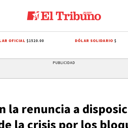
LAR OFICIAL
DÓLAR SOLIDARIO
$1520.00
$
NALES A SAN CAYETANO
EFEMÉRIDES
CONFLICTO PORTUARIO
GR
PUBLICIDAD
n la renuncia a disposi
e la crisis por los blo