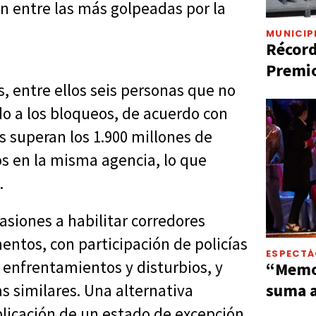
an entre las más golpeadas por la
MUNICIP
Récord
Premio
os, entre ellos seis personas que no
o a los bloqueos, de acuerdo con
 superan los 1.900 millones de
os en la misma agencia, lo que
.
asiones a habilitar corredores
entos, con participación de policías
ESPECT
 enfrentamientos y disturbios, y
“Memor
suma a
s similares. Una alternativa
aplicación de un estado de excepción