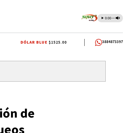
0:00
3884873397
DÓLAR BLUE
$1525.00
EMIOS DOCENTES
RUBÉN EDUARDO RIVAROLA
JORGE GARCÍA CUER
ción de
queos