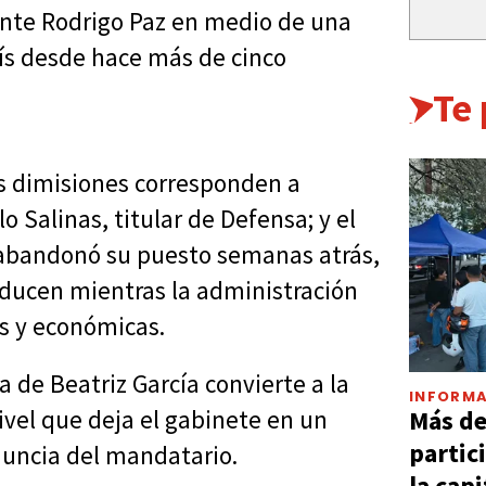
ente Rodrigo Paz en medio de una
aís desde hace más de cinco
Te
as dimisiones corresponden a
o Salinas, titular de Defensa; y el
n abandonó su puesto semanas atrás,
oducen mientras la administración
es y económicas.
a de Beatriz García convierte a la
INFORMA
Más d
nivel que deja el gabinete en un
partic
nuncia del mandatario.
la capi