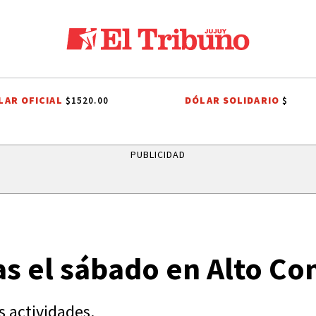
LAR OFICIAL
DÓLAR SOLIDARIO
$1520.00
$
ROCESIÓN
ROBO MILLONARIO
CRIMEN
PRIMERA NACIONAL
C
PUBLICIDAD
tas el sábado en Alto C
s actividades.