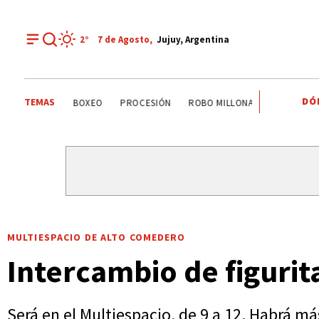
2°
7 de
Agosto
,
Jujuy, Argentina
DÓ
TEMAS
PALPALÁ
EL CARMEN
ALTO COMEDERO
BOXEO
P
MULTIESPACIO DE ALTO COMEDERO
Intercambio de figuri
Será en el Multiespacio, de 9 a 12. Habrá má