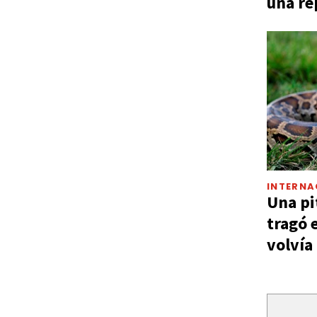
una re
INTERNA
Una pi
tragó 
volvía