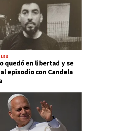
LES
 quedó en libertad y se
ó al episodio con Candela
a