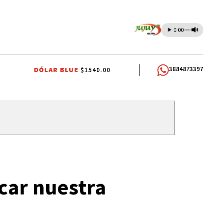
0:00
3884873397
DÓLAR BLUE
$1540.00
UDIANTIL 2026
INVERSIONES
BANCO MACRO
REGIONES VIVAS
car nuestra