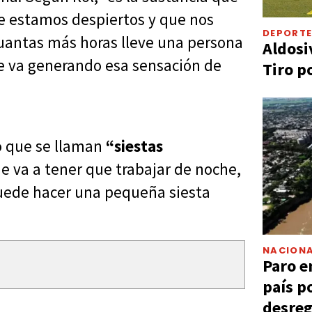
e estamos despiertos y que nos
DEPORT
uantas más horas lleve una persona
Aldosi
e va generando esa sensación de
Tiro p
o que se llaman
“siestas
e va a tener que trabajar de noche,
uede hacer una pequeña siesta
NACIONA
Paro e
país p
desreg