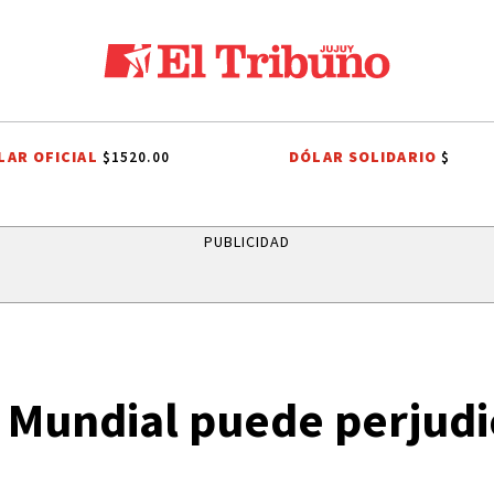
LAR OFICIAL
DÓLAR SOLIDARIO
$1520.00
$
IV
PLAN ESCAPADA
UN CLÁSICO QUE CUMPLE 38 AÑOS
ONDA EST
PUBLICIDAD
l Mundial puede perjudi