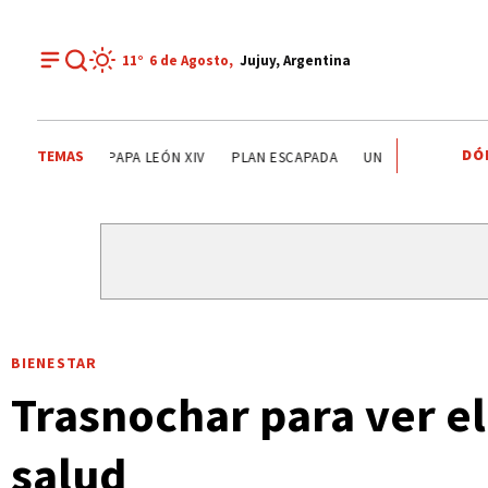
11°
6 de
Agosto
,
Jujuy, Argentina
DÓ
TEMAS
LISANDRO MARTÍNEZ
MISIÓN PRIMAVERA
PAPA LEÓN X
BIENESTAR
Trasnochar para ver e
salud