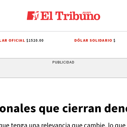
LAR OFICIAL
DÓLAR SOLIDARIO
$1520.00
$
NO
CASA BLANCA
MINISTERIO PÚBLICO DE LA ACUSACIÓN
PJ JUJ
PUBLICIDAD
onales que cierran deno
ue tenga una relevancia que cambie, lo que s