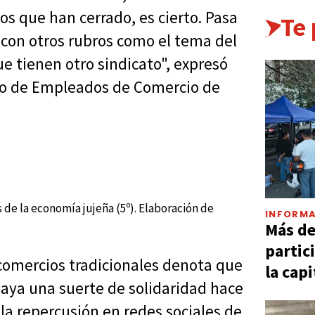
s que han cerrado, es cierto. Pasa
Te
 con otros rubros como el tema del
e tienen otro sindicato", expresó
tro de Empleados de Comercio de
 de la economía jujeña (5º). Elaboración de
INFORMA
Más d
partic
e comercios tradicionales denota que
la capi
aya una suerte de solidaridad hace
la repercusión en redes sociales de