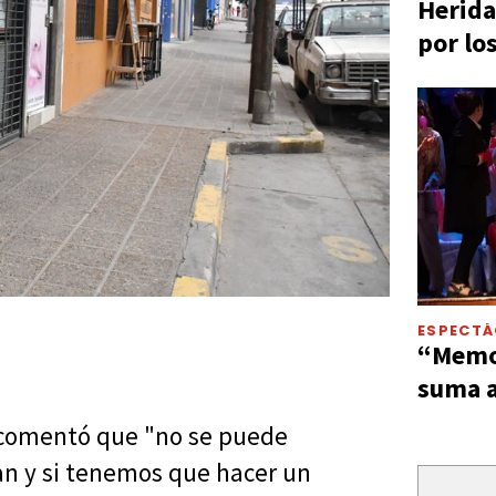
Herida
por lo
ESPECT
“Memor
suma a
al comentó que "no se puede
an y si tenemos que hacer un