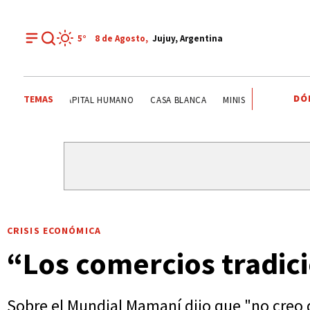
5°
8 de
Agosto
,
Jujuy, Argentina
DÓ
TEMAS
ITS
SISTEMA PÚBLICO
CAME JOVEN
CAPITAL HUMA
CRISIS ECONÓMICA
“Los comercios tradici
Sobre el Mundial Mamaní dijo que "no creo q