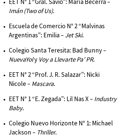
EET N° 1 “Gral. Savio”: María Becerra –
Imán (Two of Us)
.
Escuela de Comercio N° 2 “Malvinas
Argentinas”: Emilia –
Jet Ski
.
Colegio Santa Teresita: Bad Bunny –
NuevaYol
y
Voy a Llevarte Pa’ PR
.
EET N° 2 “Prof. J. R. Salazar”: Nicki
Nicole –
Mascara
.
EET N° 1 “E. Zegada”: Lil Nas X –
Industry
Baby
.
Colegio Nuevo Horizonte N° 1: Michael
Jackson –
Thriller
.