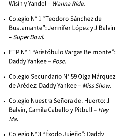
Wisin y Yandel –
Wanna Ride
.
Colegio N° 1 “Teodoro Sánchez de
Bustamante”: Jennifer López y J Balvin
–
Super Bowl
.
ETP N° 1 “Aristóbulo Vargas Belmonte”:
Daddy Yankee –
Pose
.
Colegio Secundario N° 59 Olga Márquez
de Arédez: Daddy Yankee –
Miss Show
.
Colegio Nuestra Señora del Huerto: J
Balvin, Camila Cabello y Pitbull –
Hey
Ma
.
Colegio N° 3 “Éxodo Jujeño”: Daddy