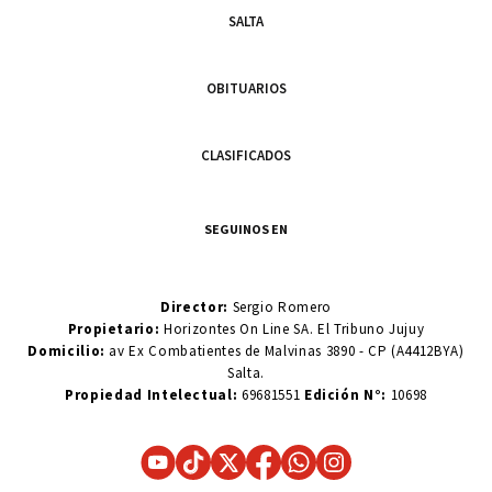
SALTA
OBITUARIOS
CLASIFICADOS
SEGUINOS EN
Director:
Sergio Romero
Propietario:
Horizontes On Line SA. El Tribuno Jujuy
Domicilio:
av Ex Combatientes de Malvinas 3890 - CP (A4412BYA)
Salta.
Propiedad Intelectual:
69681551
Edición N°:
10698