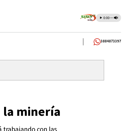
0:00
3884873397
 la minería
á trabajando con las