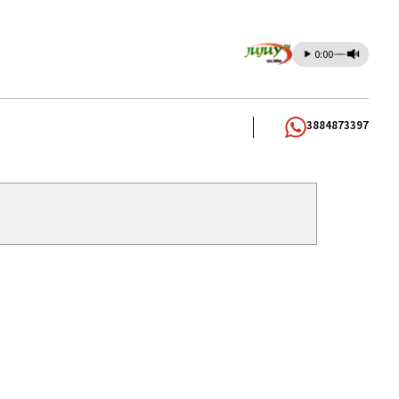
0:00
3884873397