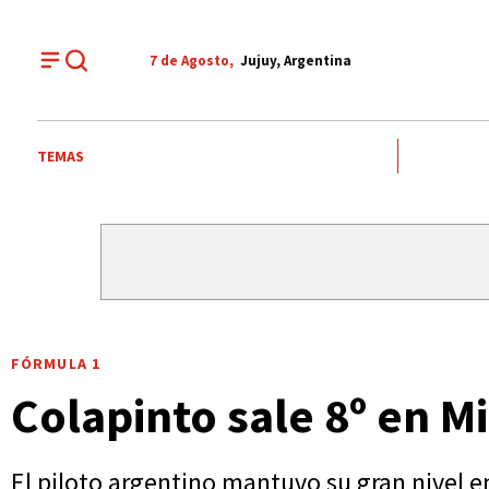
7 de
Agosto
,
Jujuy, Argentina
TEMAS
FÓRMULA 1
Colapinto sale 8º en M
El piloto argentino mantuvo su gran nivel e