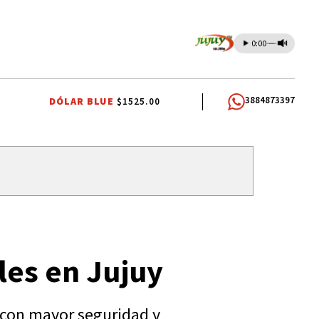
0:00
3884873397
DÓLAR BLUE
$1525.00
OS DOCENTES
RUBÉN EDUARDO RIVAROLA
JORGE GARCÍA CUERVA
les en Jujuy
s con mayor seguridad y