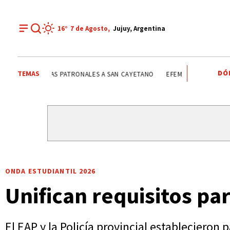
16°
7 de
Agosto
,
Jujuy, Argentina
DÓ
TEMAS
FIESTAS PATRONALES A SAN CAYETANO
FIESTAS PATRONAL
ONDA ESTUDIANTIL 2026
Unifican requisitos pa
El EAP y la Policía provincial estableciero