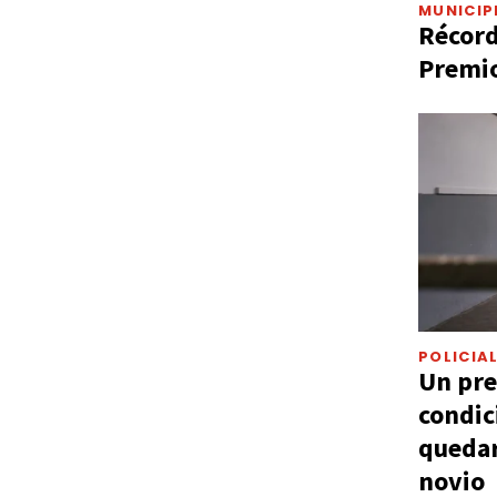
MUNICIP
Récord
Premio
POLICIA
Un pre
condic
quedar
novio