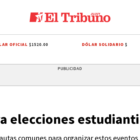
LAR OFICIAL
DÓLAR SOLIDARIO
$1520.00
$
ES A SAN CAYETANO
EFEMÉRIDES
CONFLICTO PORTUARIO
GREMI
PUBLICIDAD
ra elecciones estudianti
n pautas comunes para organizar estos evento