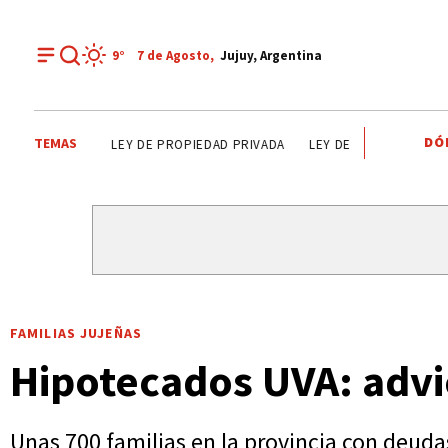
9°
7 de
Agosto
,
Jujuy, Argentina
DÓ
TEMAS
ALTO COMEDERO
PREMIOS SAN SALVADOR
LEY DE PR
FAMILIAS JUJEÑAS
Hipotecados UVA: advi
Unas 700 familias en la provincia con deudas