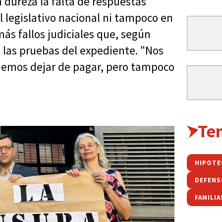
 dureza la falta de respuestas
l legislativo nacional ni tampoco en
más fallos judiciales que, según
 las pruebas del expediente. "Nos
demos dejar de pagar, pero tampoco
Te
HIPOTE
DEFENS
FAMILIA