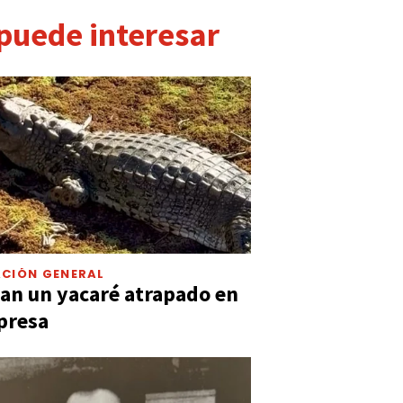
 puede interesar
CIÓN GENERAL
an un yacaré atrapado en
presa