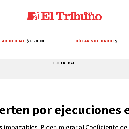
LAR OFICIAL
DÓLAR SOLIDARIO
$1520.00
$
OPIEDAD PRIVADA
LEY DE TIERRAS
CANDELA ARIZAGA
TALLERES 
PUBLICIDAD
erten por ejecuciones 
 impagables. Piden migrar al Coeficiente de V