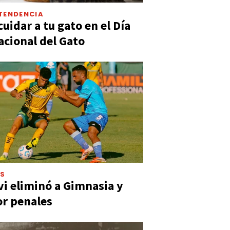
TENDENCIA
uidar a tu gato en el Día
acional del Gato
ES
vi eliminó a Gimnasia y
or penales