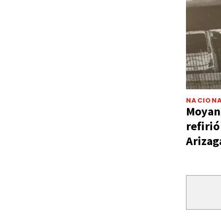
NACIONA
Moyano
refiri
Arizag