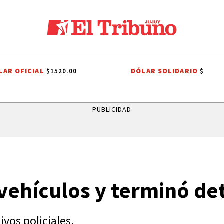
LAR OFICIAL
DÓLAR SOLIDARIO
$1520.00
$
QUIACA
HUMAHUACA
EL TIEMPO EN JUJUY
RUTAS DE JUJUY
Q
PUBLICIDAD
 vehículos y terminó de
ivos policiales.