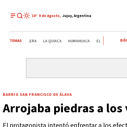
10°
9 de
Agosto
,
Jujuy, Argentina
DÓ
TEMAS
CENTRO INTEGRADOR COMUNITARIO DE HUACALERA
LA 
BARRIO SAN FRANCISCO DE ÁLAVA
Arrojaba piedras a los
El protagonista intentó enfrentar a los efect