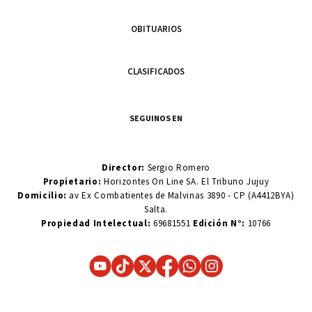
OBITUARIOS
CLASIFICADOS
SEGUINOS EN
Director:
Sergio Romero
Propietario:
Horizontes On Line SA. El Tribuno Jujuy
Domicilio:
av Ex Combatientes de Malvinas 3890 - CP (A4412BYA)
Salta.
Propiedad Intelectual:
69681551
Edición N°:
10766