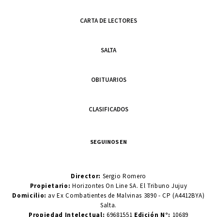
CARTA DE LECTORES
SALTA
OBITUARIOS
CLASIFICADOS
SEGUINOS EN
Director:
Sergio Romero
Propietario:
Horizontes On Line SA. El Tribuno Jujuy
Domicilio:
av Ex Combatientes de Malvinas 3890 - CP (A4412BYA)
Salta.
Propiedad Intelectual:
69681551
Edición N°:
10689