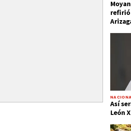
Moyano
refiri
Arizag
NACIONA
Así ser
León X