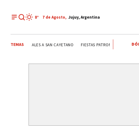
8°
7 de
Agosto
,
Jujuy, Argentina
DÓ
TEMAS
SANTA CLARA
EL FUERTE
FIESTAS PATRONALES A SA