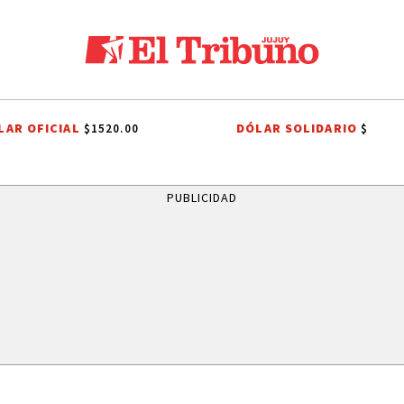
LAR OFICIAL
DÓLAR SOLIDARIO
$1520.00
$
N CAYETANO
FIESTAS PATRONALES A SAN CAYETANO
FIESTAS PATRON
PUBLICIDAD