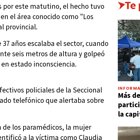
Te
 por este matutino, el hecho tuvo
0 en el área conocido como "Los
l provincial.
 37 años escalaba el sector, cuando
te seis metros de altura y golpeó
n estado inconsciencia.
INFORMA
ctivos policiales de la Seccional
Más d
amado telefónico que alertaba sobre
partic
la capi
 de los paramédicos, la mujer
dentificó a la víctima como Claudia