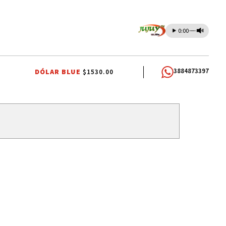
0:00
3884873397
DÓLAR BLUE
$1530.00
COMUNIDADES INDÍGENAS
AUTOMOVILISMO