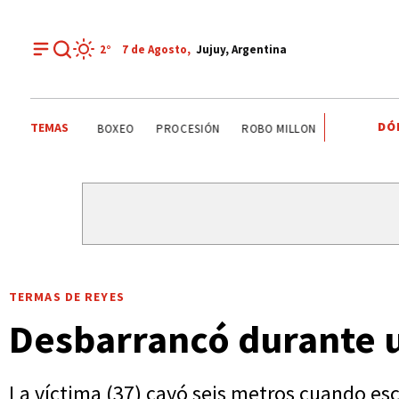
2°
7 de
Agosto
,
Jujuy, Argentina
DÓ
TEMAS
PALPALÁ
EL CARMEN
ALTO COMEDERO
BOXEO
TERMAS DE REYES
Desbarrancó durante u
La víctima (37) cayó seis metros cuando esc