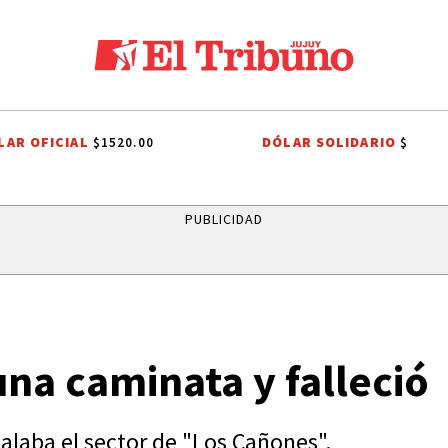
LAR OFICIAL
DÓLAR SOLIDARIO
$1520.00
$
PROCESIÓN
ROBO MILLONARIO
CRIMEN
PRIMERA NACIONAL
PUBLICIDAD
na caminata y falleció
alaba el sector de "Los Cañones".