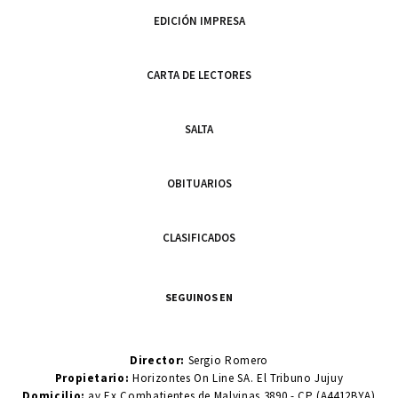
EDICIÓN IMPRESA
CARTA DE LECTORES
SALTA
OBITUARIOS
CLASIFICADOS
SEGUINOS EN
Director:
Sergio Romero
Propietario:
Horizontes On Line SA. El Tribuno Jujuy
Domicilio:
av Ex Combatientes de Malvinas 3890 - CP (A4412BYA)