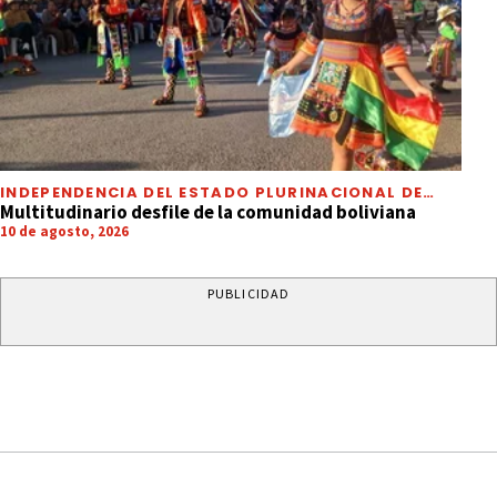
INDEPENDENCIA DEL ESTADO PLURINACIONAL DE
BOLIVIA
Multitudinario desfile de la comunidad boliviana
10 de agosto, 2026
PUBLICIDAD