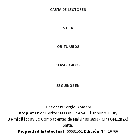
CARTA DE LECTORES
SALTA
OBITUARIOS
CLASIFICADOS
SEGUINOS EN
Director:
Sergio Romero
Propietario:
Horizontes On Line SA. El Tribuno Jujuy
Domicilio:
av Ex Combatientes de Malvinas 3890 - CP (A4412BYA)
Salta.
Propiedad Intelectual:
69681551
Edición N°:
10766