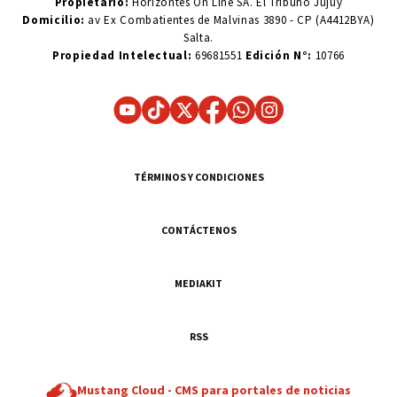
Propietario:
Horizontes On Line SA. El Tribuno Jujuy
Domicilio:
av Ex Combatientes de Malvinas 3890 - CP (A4412BYA)
Salta.
Propiedad Intelectual:
69681551
Edición N°:
10766
TÉRMINOS Y CONDICIONES
CONTÁCTENOS
MEDIAKIT
RSS
Mustang Cloud -
CMS para portales de noticias