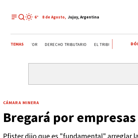
6°
8 de
Agosto
,
Jujuy, Argentina
DÓ
TEMAS
DÍA DEL INGENIERO AGRÓNOMO ANALIZAN SECTOR
DER
CÁMARA MINERA
Bregará por empresas 
Pfister dijo que es "fundamental" arreglar l