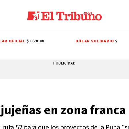
LAR OFICIAL
DÓLAR SOLIDARIO
$1520.00
$
ECHO TRIBUTARIO
EL TRIBUNO POR LOS BARRIOS
ONDA ESTUDIANTI
PUBLICIDAD
jujeñas en zona franca
a ruta 52 para que los proyectos de la Puna "