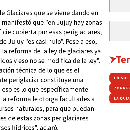
 de Glaciares que se viene dando en
r manifestó que "en Jujuy hay zonas
icie cubierta por esas periglaciares,
de Jujuy "es casi nulo". Pese a eso,
la reforma de la ley de glaciares ya
Te
dos y eso no se modifica de la ley".
ación técnica de lo que es el
te periglaciar constituye una
FM SOL
e eso es lo que específicamente
ZONA F
 la reforma le otorga facultades a
LA QUI
cursos naturales, para que puedan
áles de estas zonas periglaciares
os hídricos", aclaró.