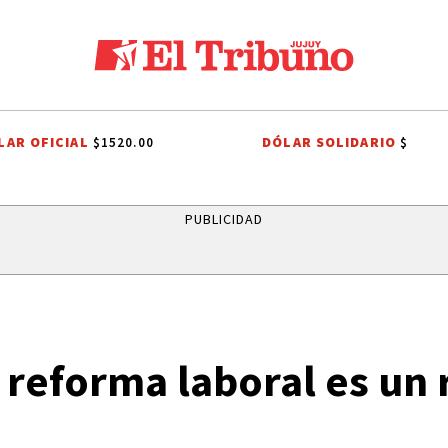
LAR OFICIAL
DÓLAR SOLIDARIO
$1520.00
$
R PLATE
AGUA POTABLE
AGUA POTABLE
SANTISIMO SALVADOR
PUBLICIDAD
reforma laboral es un 