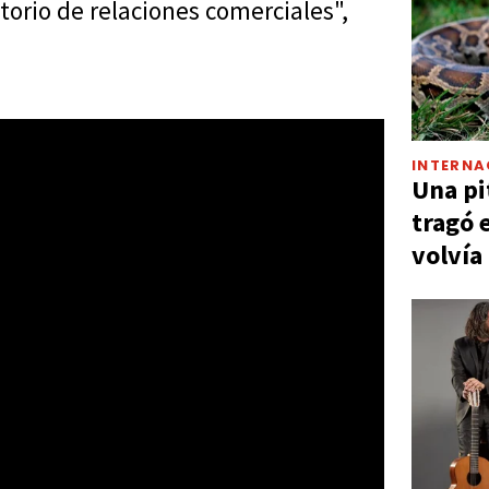
torio de relaciones comerciales",
INTERNA
Una pi
tragó 
volvía