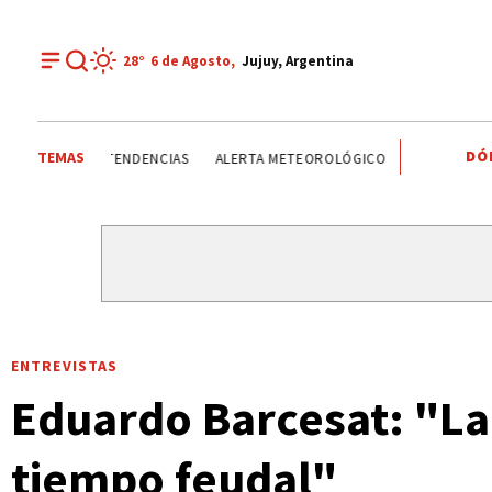
28°
6 de
Agosto
,
Jujuy, Argentina
DÓ
TEMAS
TENDENCIAS
ALERTA METEOROLÓGICO
JAPÓN
RIVE
ENTREVISTAS
Eduardo Barcesat: "La 
tiempo feudal"