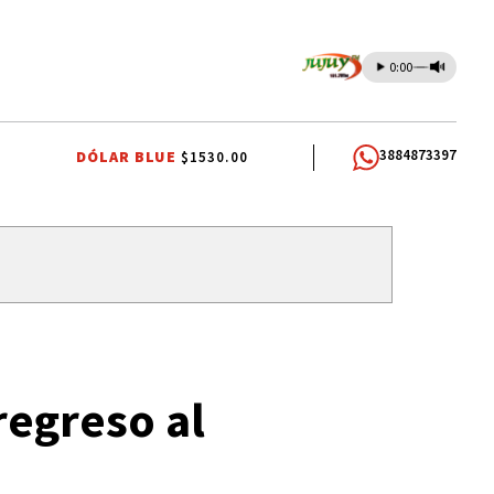
0:00
3884873397
DÓLAR BLUE
$1530.00
CARLOS SADIR
ALTO COMEDERO
PREMIOS SAN SALVADOR
regreso al