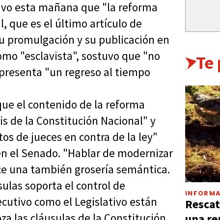
tuvo esta mañana que "la reforma
l, que es el último artículo de
su promulgación y su publicación en
 como "esclavista", sostuvo que "no
Te
representa "un regreso al tiempo
ue el contenido de la reforma
bis de la Constitución Nacional" y
s de jueces en contra de la ley"
 en el Senado. "Hablar de modernizar
ce una también grosería semántica.
ulas soporta el control de
INFORMA
ecutivo como el Legislativo están
Rescat
a las cláusulas de la Constitución
una re