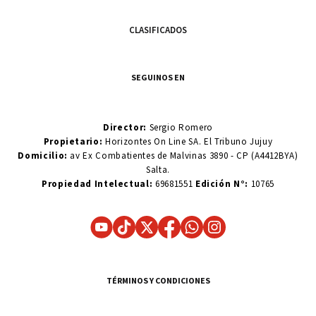
CLASIFICADOS
SEGUINOS EN
Director:
Sergio Romero
Propietario:
Horizontes On Line SA. El Tribuno Jujuy
Domicilio:
av Ex Combatientes de Malvinas 3890 - CP (A4412BYA)
Salta.
Propiedad Intelectual:
69681551
Edición N°:
10765
TÉRMINOS Y CONDICIONES