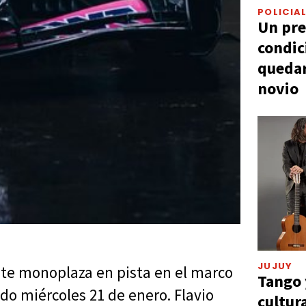
POLICIA
Un pre
condic
quedar
novio
JUJUY
nte monoplaza en pista en el marco
Tango 
do miércoles 21 de enero. Flavio
cultur