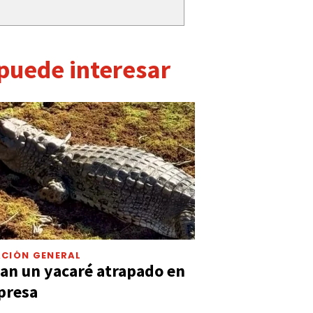
 puede interesar
CIÓN GENERAL
an un yacaré atrapado en
presa