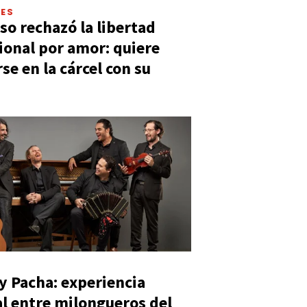
LES
so rechazó la libertad
ional por amor: quiere
se en la cárcel con su
y Pacha: experiencia
al entre milongueros del