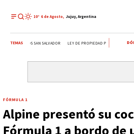
10°
6 de
Agosto
,
Jujuy, Argentina
DÓ
TEMAS
CARLOS SADIR
ALTO COMEDERO
PREMIOS SAN SALV
FÓRMULA 1
Alpine presentó su co
Fórmula 1 a bordo de 