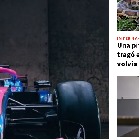
INTERNA
Una pi
tragó 
volvía