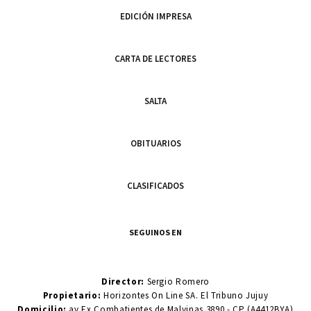
EDICIÓN IMPRESA
CARTA DE LECTORES
SALTA
OBITUARIOS
CLASIFICADOS
SEGUINOS EN
Director:
Sergio Romero
Propietario:
Horizontes On Line SA. El Tribuno Jujuy
Domicilio:
av Ex Combatientes de Malvinas 3890 - CP (A4412BYA)