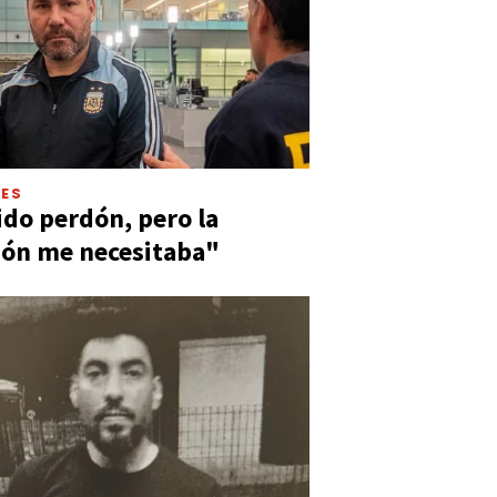
LES
ido perdón, pero la
ión me necesitaba"