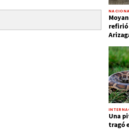
NACIONA
Moyano
refiri
Arizag
INTERNA
Una pi
tragó 