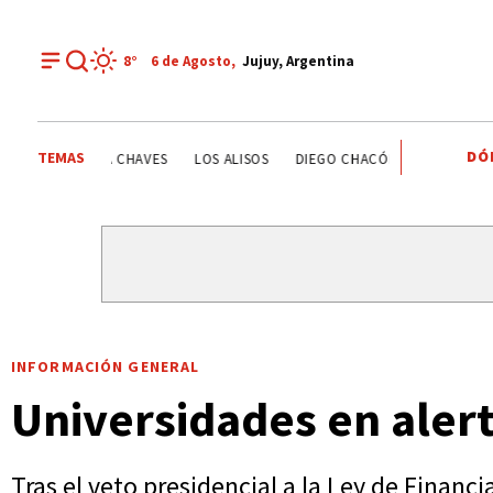
8°
6 de
Agosto
,
Jujuy, Argentina
DÓ
TEMAS
ESTATALES
DEPORTE RECREATIVO
YAMILA CHAVES
INFORMACIÓN GENERAL
Universidades en aler
Tras el veto presidencial a la Ley de Finan