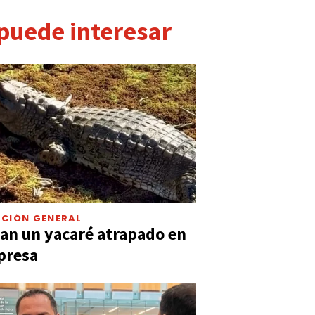
 puede interesar
CIÓN GENERAL
an un yacaré atrapado en
presa