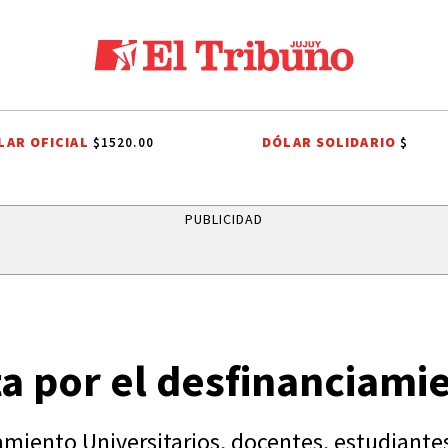
LAR OFICIAL
DÓLAR SOLIDARIO
$1520.00
$
LOS ALISOS
DIEGO CHACÓN
PRIMERA NACIONAL
LIGA PROFESIO
PUBLICIDAD
ta por el desfinanciami
ciamiento Universitarios, docentes, estudiant