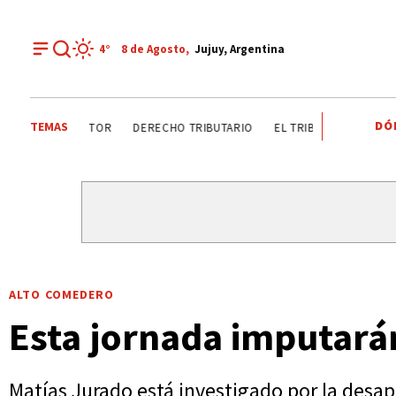
4°
8 de
Agosto
,
Jujuy, Argentina
DÓ
TEMAS
DÍA DEL INGENIERO AGRÓNOMO ANALIZAN SECTOR
DERE
ALTO COMEDERO
Esta jornada imputarán
Matías Jurado está investigado por la desap