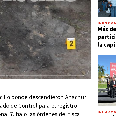
INFORMA
Más d
partic
la capi
icilio donde descendieron Anachuri
gado de Control para el registro
INFORMA
nal 7, bajo las órdenes del fiscal