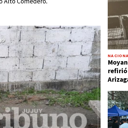
rio Alto Comedero.
NACIONA
Moyano
refiri
Arizag