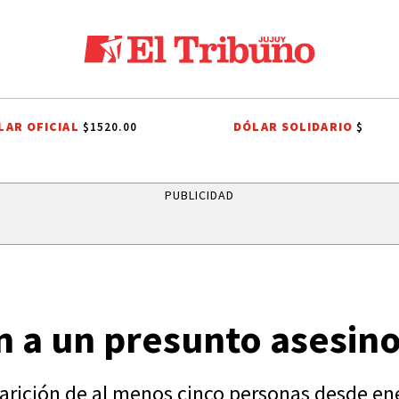
LAR OFICIAL
DÓLAR SOLIDARIO
$1520.00
$
CHO TRIBUTARIO
EL TRIBUNO POR LOS BARRIOS
ONDA ESTUDIANTIL
PUBLICIDAD
 a un presunto asesino
arición de al menos cinco personas desde ene