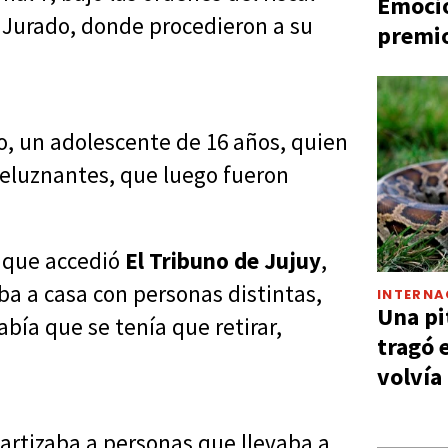
Emocio
e Jurado, donde procedieron a su
premio
o, un adolescente de 16 años, quien
peluznantes, que luego fueron
a que accedió
El Tri
buno de Jujuy
,
aba a casa con personas distintas,
INTERNA
Una pi
bía que se tenía que retirar,
tragó 
volvía
cuartizaba a personas que llevaba a