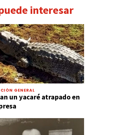
 puede interesar
CIÓN GENERAL
an un yacaré atrapado en
presa