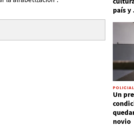
cultur
país y
POLICIA
Un pre
condic
quedar
novio