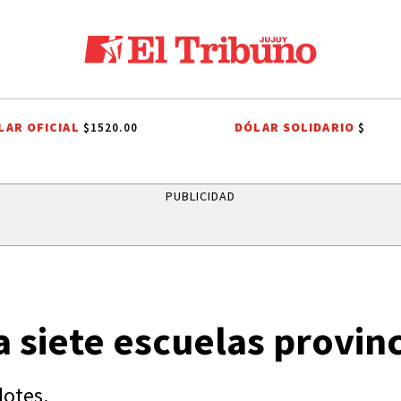
LAR OFICIAL
DÓLAR SOLIDARIO
$1520.00
$
LA NACIÓN ARGENTINA
TENDENCIAS
ALERTA METEOROLÓGICO
J
PUBLICIDAD
 siete escuelas provinc
lotes.