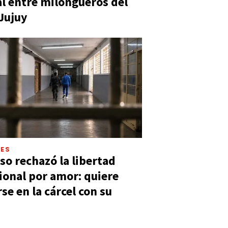
al entre milongueros del
 Jujuy
LES
so rechazó la libertad
ional por amor: quiere
se en la cárcel con su