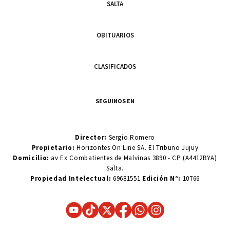
SALTA
OBITUARIOS
CLASIFICADOS
SEGUINOS EN
Director:
Sergio Romero
Propietario:
Horizontes On Line SA. El Tribuno Jujuy
Domicilio:
av Ex Combatientes de Malvinas 3890 - CP (A4412BYA)
Salta.
Propiedad Intelectual:
69681551
Edición N°:
10766